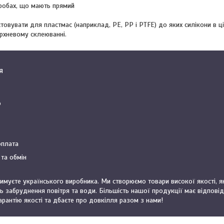
иробах, що мають прямий
овувати для пластмас (наприклад, PE, PP і PTFE) до яких силікони в ц
ерхневому склеюванні.
я
о
оплата
та обмін
муєте українського виробника. Ми створюємо товари високої якості, які
забруднення повітря та води. Більшість нашої продукції має відповідн
рантію якості та дбаєте про довкілля разом з нами!