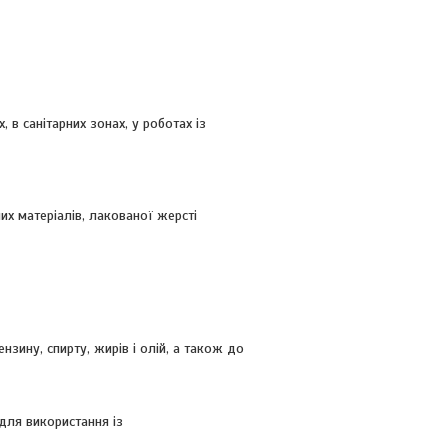
, в санітарних зонах, у роботах із
них матеріалів, лакованої жерсті
нзину, спирту, жирів і олій, а також до
для використання із