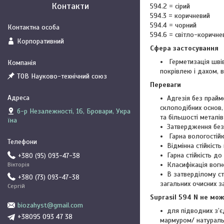
Контакти
594.2 = сірий
594.3 = коричневий
594.4 = чорний
594.6 = світло-коричн
Корпоративний
Сфера застосування
Герметизація швів 
покрівлею і дахом, в
ТОВ Науково-технічний союз
Переваги
Адгезія без прайме
склоподібних основ, 
б-р Незалежності, 16, Бровари, Укра
та більшості металів
їна
Затвердження без
Гарна вологостійк
Відмінна стійкіст
Гарна стійкість д
+380 (95) 093-47-38
Класифікація вогне
Вікторія
В затверділому ст
+380 (73) 093-47-38
загальних очисних з
Сергій
Suprasil 594 N не мо
biozahyst@gmail.com
для підводних з’є
+38095 093 47 38
мармуром/ натураль