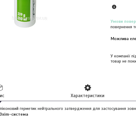
повернення т
У компанії п
товар не пок
ис
Характеристики
иліконовий герметик нейтрального затвердження для застосування зовні 
Oxim-система
й