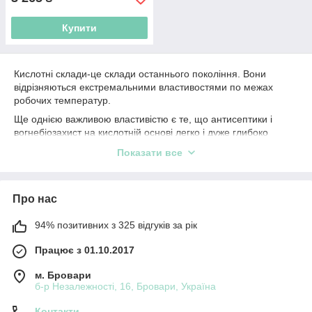
Купити
Кислотні склади-це склади останнього покоління. Вони
відрізняються екстремальними властивостями по межах
робочих температур.
Ще однією важливою властивістю є те, що антисептики і
вогнебіозахист на кислотній основі легко і дуже глибоко
просочує деревину при поверхневій обробці, що недоступно
Показати все
для сольових сумішей.
Про нас
94% позитивних з 325 відгуків за рік
Працює з 01.10.2017
м. Бровари
б-р Незалежності, 16, Бровари, Україна
Контакти