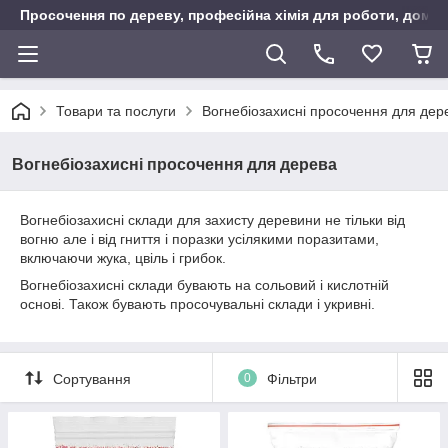
Просочення по дереву, професійна хімія для роботи, дому т
Товари та послуги
Вогнебіозахисні просочення для дер
Вогнебіозахисні просочення для дерева
Вогнебіозахисні склади для захисту деревини не тільки від
вогню але і від гниття і поразки усілякими поразитами,
включаючи жука, цвіль і грибок.
Вогнебіозахисні склади бувають на сольовий і кислотній
основі. Також бувають просочувальні склади і укривні.
Сортування
0
Фільтри