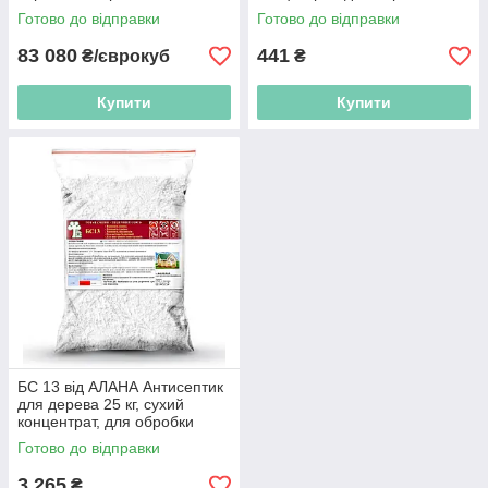
група, до -15°C
деревини всередині
Готово до відправки
Готово до відправки
приміщень 1:9
83 080
441
₴/єврокуб
₴
Купити
Купити
БС 13 від АЛАНА Антисептик
для дерева 25 кг, сухий
концентрат, для обробки
деревини всередині
Готово до відправки
приміщень 1:9
3 265
₴