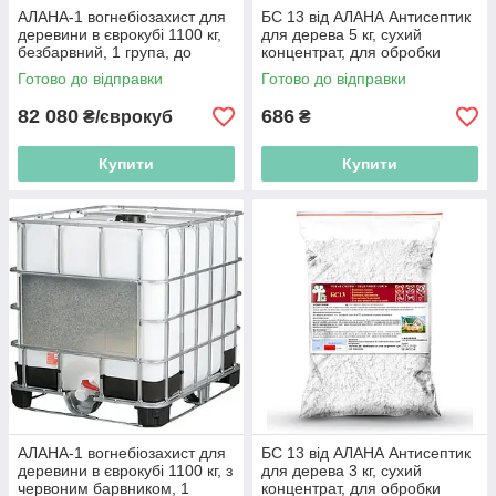
АЛАНА-1 вогнебіозахист для
БС 13 від АЛАНА Антисептик
деревини в єврокубі 1100 кг,
для дерева 5 кг, сухий
безбарвний, 1 група, до
концентрат, для обробки
-15°C
деревини всередині
Готово до відправки
Готово до відправки
приміщень 1:9
82 080
686
₴/єврокуб
₴
Купити
Купити
АЛАНА-1 вогнебіозахист для
БС 13 від АЛАНА Антисептик
деревини в єврокубі 1100 кг, з
для дерева 3 кг, сухий
червоним барвником, 1
концентрат, для обробки