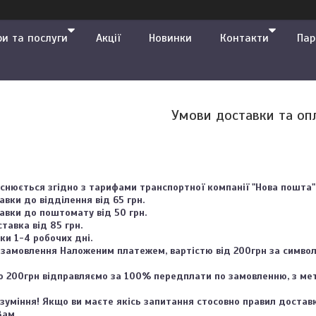
ри та послуги
Акції
Новинки
Контакти
Пар
Умови доставки та оп
снюється згідно з тарифами транспортної компанії "Нова пошта".
вки до відділення від 65 грн.

авки до поштомату від 50 грн.

тавка від 85 грн.

и 1-4 робочих дні.

замовлення Наложеним платежем, вартістю від 200грн за символ
 200грн відправляємо за 100% передплати по замовленню, з мето
зуміння! Якщо ви маєте якісь запитання стосовно правил доставки
ам.