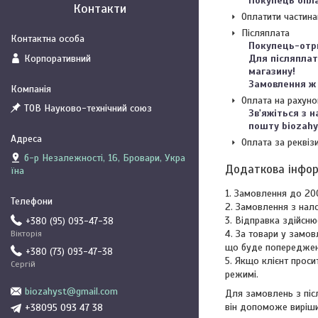
Покупець опла
Контакти
Оплатити частин
Післяплата
Покупець-отри
Корпоративний
Для післяплат
магазину!

Замовлення ж 
Оплата на рахуно
ТОВ Науково-технічний союз
Зв'яжіться з 
пошту biozah
Оплата за реквіз
б-р Незалежності, 16, Бровари, Укра
їна
1. Замовлення до 20
2. Замовлення з нал
3. Відправка здійсню
+380 (95) 093-47-38
4. За товари у замо
Вікторія
що буде попереджен
+380 (73) 093-47-38
5. Якщо клієнт прос
Сергій
режимі.
biozahyst@gmail.com
Для замовлень з піс
він допоможе виріши
+38095 093 47 38