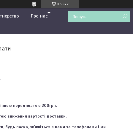
Кошик
тнерство
Про нас
лати


ічною передплатою 200грн. 

ю зниження вартості доставки. 

, будь ласка, звʼяжіться з нами за телефонами і ми 