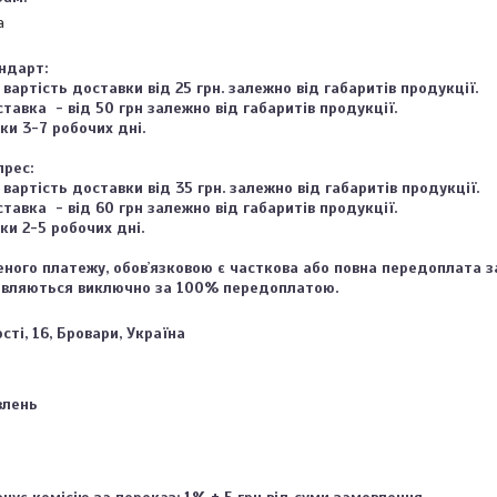
a
дарт:

 вартість доставки від 25 грн. залежно від габаритів продукції.

тавка  - від 50 грн залежно від габаритів продукції.

и 3-7 робочих дні.

рес:

 вартість доставки від 35 грн. залежно від габаритів продукції.

тавка  - від 60 грн залежно від габаритів продукції.

и 2-5 робочих дні.

еного платежу, обовʼязковою є часткова або повна передоплата за
вляються виключно за 100% передоплатою.
ті, 16, Бровари, Україна
влень