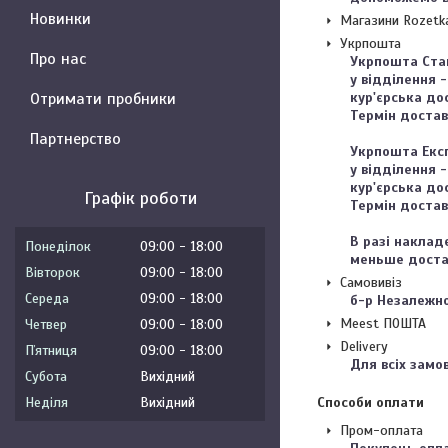
Новинки
Магазини Rozetk
Укрпошта
Про нас
Укрпошта Стан
у відділення -
Отримати пробники
кур'єрська дос
Термін доставк
Партнерство
Укрпошта Експ
у відділення -
кур'єрська дос
Графік роботи
Термін доставк
В разі наклад
Понеділок
09:00
18:00
меньше доста
Вівторок
09:00
18:00
Самовивіз
Середа
09:00
18:00
б-р Незалежнос
Meest ПОШТА
Четвер
09:00
18:00
Delivery
Пʼятниця
09:00
18:00
Для всіх замо
Субота
Вихідний
Неділя
Вихідний
Способи оплати
Пром-оплата