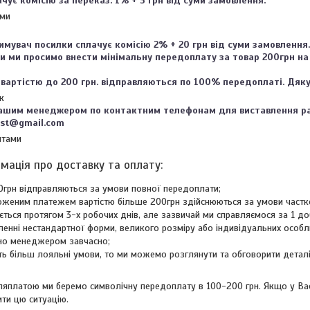
чує комісію за переказ: 1% + 5 грн від суми замовлення.
ами
мувач посилки сплачує комісію 2% + 20 грн від суми замовлення.

и ми просимо внести мінімальну передоплату за товар 200грн на
вартістю до 200 грн. відправляються по 100% передоплаті. Дяку
к
нашим менеджером по контактним телефонам для виставлення ра
yst@gmail.com
итами
0грн відправляються за умови повної передоплати;
оженим платежем вартістю більше 200грн здійснюються за умови частко
ється протягом 3-х робочих днів, але зазвичай ми справляємося за 1 до
вленні нестандартної форми, великого розміру або індивідуальних особ
о менеджером завчасно;
ить більш лояльні умови, то ми можемо розглянути та обговорити детал
ляплатою ми беремо символічну передоплату в 100-200 грн. Якщо у Ва
ти цю ситуацію.