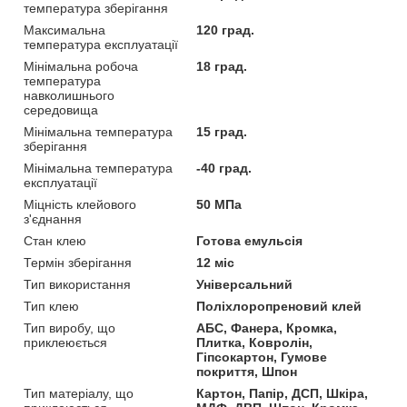
температура зберігання
Максимальна
120 град.
температура експлуатації
Мінімальна робоча
18 град.
температура
навколишнього
середовища
Мінімальна температура
15 град.
зберігання
Мінімальна температура
-40 град.
експлуатації
Міцність клейового
50 МПа
з'єднання
Стан клею
Готова емульсія
Термін зберігання
12 міс
Тип використання
Універсальний
Тип клею
Поліхлоропреновий клей
Тип виробу, що
АБС, Фанера, Кромка,
приклеюється
Плитка, Ковролін,
Гіпсокартон, Гумове
покриття, Шпон
Тип матеріалу, що
Картон, Папір, ДСП, Шкіра,