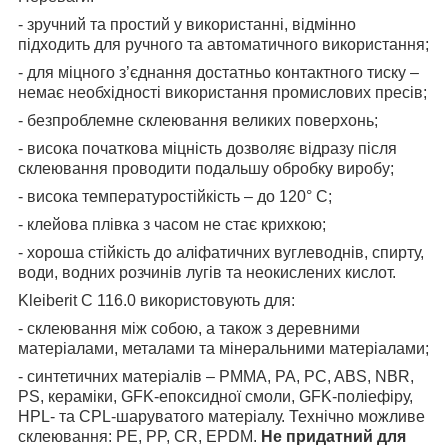
- зручний та простий у використанні, відмінно
підходить для ручного та автоматичного використання;
- для міцного з’єднання достатньо контактного тиску –
немає необхідності використання промислових пресів;
- безпроблемне склеювання великих поверхонь;
- висока початкова міцність дозволяє відразу після
склеювання проводити подальшу обробку виробу;
- висока температуростійкість – до 120° C;
- клейова плівка з часом не стає крихкою;
- хороша стійкість до аліфатичних вуглеводнів, спирту,
води, водних розчинів лугів та неокислених кислот.
Kleiberit С 116.0 використовують для:
- склеювання між собою, а також з деревними
матеріалами, металами та мінеральними матеріалами;
- синтетичних матеріалів – PMMA, PA, PC, ABS, NBR,
PS, кераміки, GFK-епоксидної смоли, GFK-поліефіру,
HPL- та CPL-шаруватого матеріалу. Технічно можливе
склеювання: PE, PP, CR, EPDM.
Не придатний для