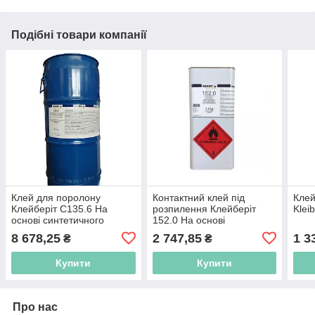
Подібні товари компанії
Клей для поролону
Контактний клей під
Клей
Клейберіт С135.6 На
розпилення Клейберіт
Klei
основі синтетичного
152.0 На основі
каучуку 30 кг
синтетичного каучуку 4,5
8 678,25
2 747,85
1 3
₴
₴
кг
Купити
Купити
Про нас