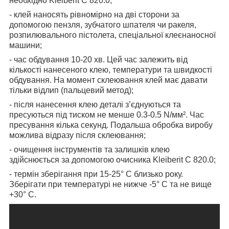
необхідно Kleiberit C 820.0;
- клей наносять рівномірно на дві сторони за
допомогою пензля, зубчатого шпателя чи ракеля,
розпилювального пістолета, спеціальної клеєнаносної
машини;
- час обдування 10-20 хв. Цей час залежить від
кількості нанесеного клею, температури та швидкості
обдування. На момент склеювання клей має давати
тільки відлип (пальцевий метод);
- після нанесення клею деталі з’єднуються та
пресуються під тиском не менше 0.3-0.5 N/мм². Час
пресування кілька секунд. Подальша обробка виробу
можлива відразу після склеювання;
- очищення інструментів та залишків клею
здійснюється за допомогою очисника Kleiberit С 820.0;
- термін зберігання при 15-25° C близько року.
Зберігати при температурі не нижче -5° C та не вище
+30° C.