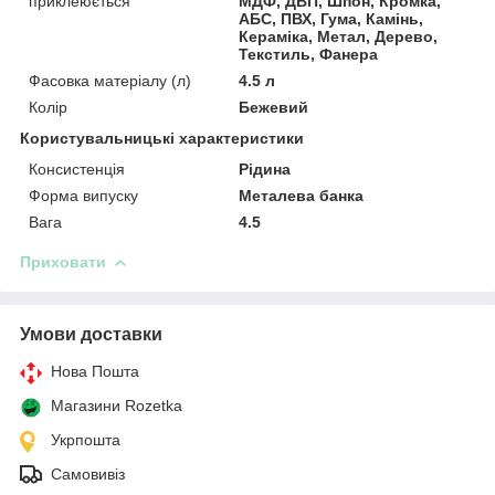
приклеюється
МДФ, ДВП, Шпон, Кромка,
АБС, ПВХ, Гума, Камінь,
Кераміка, Метал, Дерево,
Текстиль, Фанера
Фасовка матеріалу (л)
4.5 л
Колір
Бежевий
Користувальницькі характеристики
Консистенція
Рідина
Форма випуску
Металева банка
Вага
4.5
Приховати
Умови доставки
Нова Пошта
Магазини Rozetka
Укрпошта
Самовивіз