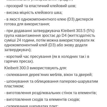
- прозорий та еластичний клейовий шов;
- висока міцність клейового шва;
- в якості однокомпонентного клею (D3) дисперсія
готова для використання;
- при додаванні затверджувача Kleiberit 303.5 (5%)
група навантаження зростає до D4 (життєздатність
суміші 24 години, потім можна використовувати як
однокомпонентний клей (D3) або знову додати
затверджувач);
- короткий час пресування (як в холодних так і в
гарячих пресах).
Kleiberit 300.0 використовують для:
- склеювання дерев’яних меблів, вікон та дверей;
- шпонування та облицювання паперово-шаруватим
пластиком;
- виготовлення розділювальних стінок та елементів;
- виготовлення сходів та елементів сходів;
- склеювання шаруватих плит;