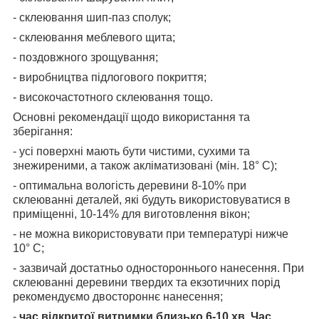
- склеювання шип-паз сполук;
- склеювання меблевого щита;
- поздовжного зрощування;
- виробництва підлогового покриття;
- високочастотного склеювання тощо.
Основні рекомендації щодо використання та
зберігання:
- усі поверхні мають бути чистими, сухими та
знежиреними, а також акліматизовані (мін. 18° C);
- оптимальна вологість деревини 8-10% при
склеюванні деталей, які будуть використовуватися в
приміщенні, 10-14% для виготовлення вікон;
- не можна використовувати при температурі нижче
10° С;
- зазвичай достатньо одностороннього нанесення. При
склеюванні деревини твердих та екзотичних порід
рекомендуємо двостороннє нанесення;
-
час відкритої витримки близько 6-10 хв. Час