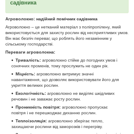
садівника
Агроволокно: надійний помічник садівника
Агроволокно – це нетканий матеріал з поліпропілену, який
використовується для захисту рослин від несприятливих умов.
Він має безліч переваг, що роблять його незамінним у
сільському господарстві.
Переваги агроволокна:
Тривалість:
агроволокно стійке до погодних умов і
сонячних променів, тому прослужить не один рік.
Міцність:
агроволокно витримує значні
навантаження, що дозволяє використовувати його для
укриття великих рослин.
Екологічність:
агроволокно не виділяє шкідливих
речовин і не заважає росту рослин.
Проникність повітря:
агроволокно пропускає
повітря і не перешкоджає диханню рослин.
Теплоізоляція:
агроволокно зберігає тепло,
захищаючи рослини від заморозків і перегріву.