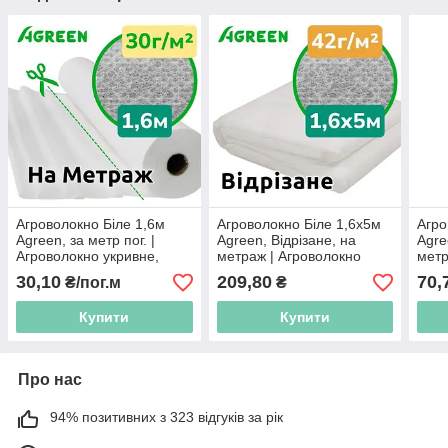
Агроволокно Біле 1,6м
Агроволокно Біле 1,6х5м
Агро
Agreen, за метр пог. |
Agreen, Відрізане, на
Agre
Агроволокно укривне,
метраж | Агроволокно
метр
пропускає світло, дихає
укривне, пропускає світло,
укри
30,10
209,80
70,
₴/пог.м
₴
дихає
диха
Купити
Купити
Про нас
94% позитивних з 323 відгуків за рік