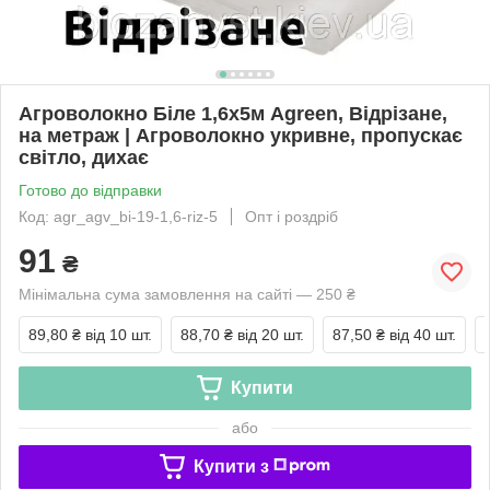
Агроволокно Біле 1,6х5м Agreen, Відрізане,
на метраж | Агроволокно укривне, пропускає
світло, дихає
Готово до відправки
Код: agr_agv_bi-19-1,6-riz-5
Опт і роздріб
91
₴
Мінімальна сума замовлення на сайті — 250 ₴
89,80 ₴
від 10 шт.
88,70 ₴
від 20 шт.
87,50 ₴
від 40 шт.
Купити
або
Купити з