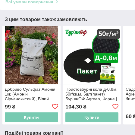
Всі умови повернення
З цим товаром також замовляють
Добриво Сульфат Амонія,
Пристовбурні кола д-0,8м,
Садо
1кг, (Амоній
50г/кв.м, 5шт(пакет)
Agre
Сірчанокислий), Білий
Бур'янОФ Agreen, Чорне |
бинт
Кола з агроволокна для
зах
99
104,30
₴
₴
Мульчування
60
Купити
Купити
Подібні товари компанії