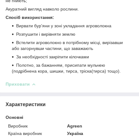
не гниють;
Акуратний вигляд навколо рослини.
Спосіб використання:
Вирвати бур'яни у зоні укладання агроволокна
Розпушити і вирівняти землю
Встелити агроволокно в потрібному місці, вирізавши
або загорнувши частини, що заважають
За необхідності закріпити кілочками
Полотно, за бажанням, присипати мульчею
(подрібнена кора, шишки, тирса, тріска(тирса) тощо).
Приховати
Характеристики
Основні
Виробник
Agreen
Країна виробник
Україна