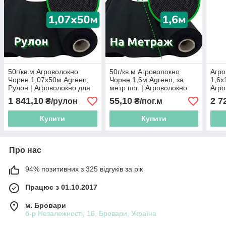
50г/кв.м Агроволокно
50г/кв.м Агроволокно
Агро
Чорне 1,07х50м Agreen,
Чорне 1,6м Agreen, за
1,6х
Рулон | Агроволокно для
метр пог. | Агроволокно
Агро
Мульчування, НЕ
для Мульчування, НЕ
проп
1 841,10
55,10
2 7
₴/рулон
₴/пог.м
проводить світло,
проводить світло,
пропускає воду, дихає
пропускає воду, дихає
Купити
Купити
Про нас
94% позитивних з 325 відгуків за рік
Працює з 01.10.2017
м. Бровари
б-р Незалежності, 16, Бровари, Україна