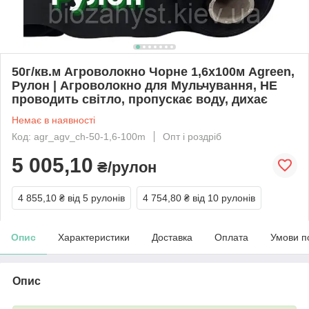
50г/кв.м Агроволокно Чорне 1,6х100м Agreen,
Рулон | Агроволокно для Мульчування, НЕ
проводить світло, пропускає воду, дихає
Немає в наявності
Код: agr_agv_ch-50-1,6-100m
Опт і роздріб
5 005,10
₴/рулон
4 855,10 ₴
від 5 рулонів
4 754,80 ₴
від 10 рулонів
Опис
Характеристики
Доставка
Оплата
Умови п
Опис