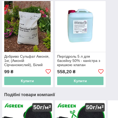
Добриво Сульфат Амонія,
Пергідроль 5 л для
1кг, (Амоній
басейну 50% - каністра з
Сірчанокислий), Білий
кришкою клапан
99
558,20
₴
₴
Купити
Купити
Подібні товари компанії