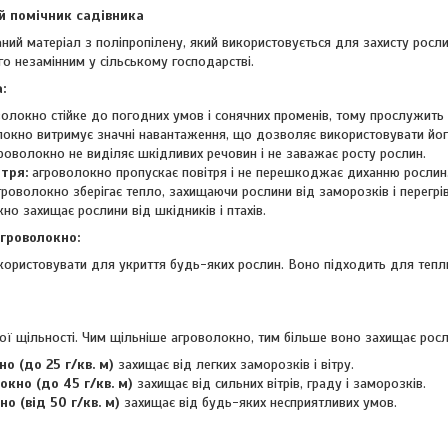
й помічник садівника
ний матеріал з поліпропілену, який використовується для захисту росли
го незамінним у сільському господарстві.
:
олокно стійке до погодних умов і сонячних променів, тому прослужить 
окно витримує значні навантаження, що дозволяє використовувати йог
роволокно не виділяє шкідливих речовин і не заважає росту рослин.
тря:
агроволокно пропускає повітря і не перешкоджає диханню рослин
роволокно зберігає тепло, захищаючи рослини від заморозків і перегрів
о захищає рослини від шкідників і птахів.
гроволокно:
ристовувати для укриття будь-яких рослин. Воно підходить для теплиц
ої щільності. Чим щільніше агроволокно, тим більше воно захищає росл
о (до 25 г/кв. м)
захищає від легких заморозків і вітру.
кно (до 45 г/кв. м)
захищає від сильних вітрів, граду і заморозків.
о (від 50 г/кв. м)
захищає від будь-яких несприятливих умов.