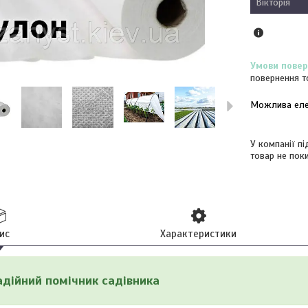
Вікторія
повернення т
У компанії п
товар не пок
ис
Характеристики
адійний помічник садівника