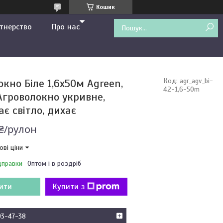
Кошик
тнерство
Про нас
кно Біле 1,6х50м Agreen,
Код:
agr_agv_bi-
42-1,6-50m
 Агроволокно укривне,
є світло, дихає
 ₴/рулон
ові ціни
дправки
Оптом і в роздріб
ити
Купити з
93-47-38