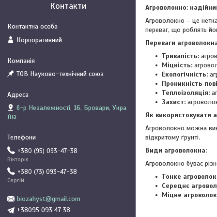
Контакти
Агроволокно: надійни
Агроволокно – це нетка
переваг, що роблять йо
Корпоративний
Переваги агроволокна
Тривалість:
агров
Міцність:
агровол
ТОВ Науково-технічний союз
Екологічність:
аг
Проникність пові
Теплоізоляція:
аг
Захист:
агроволокн
б-р Незалежності, 16, Бровари, Укра
Як використовувати а
їна
Агроволокно можна вико
відкритому ґрунті.
Види агроволокна:
+380 (95) 093-47-38
Вікторія
Агроволокно буває різн
+380 (73) 093-47-38
Тонке агроволокн
Сергій
Середнє агроволо
Міцне агроволокн
biozahyst@gmail.com
+38095 093 47 38