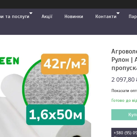
ри та послуги
Акції
Новинки
Контакти
Пар
Агроволо
Рулон |
пропуска
2 097,80
Показати опт
Готово до ві
Куп
+380 (95) 0