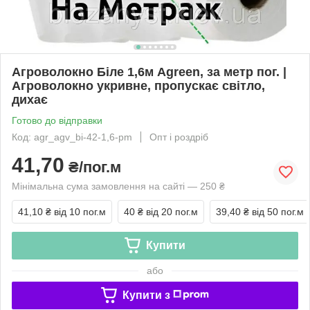
Агроволокно Біле 1,6м Agreen, за метр пог. |
Агроволокно укривне, пропускає світло,
дихає
Готово до відправки
Код: agr_agv_bi-42-1,6-pm
Опт і роздріб
41,70
₴/пог.м
Мінімальна сума замовлення на сайті — 250 ₴
41,10 ₴
від 10 пог.м
40 ₴
від 20 пог.м
39,40 ₴
від 50 пог.м
Купити
або
Купити з