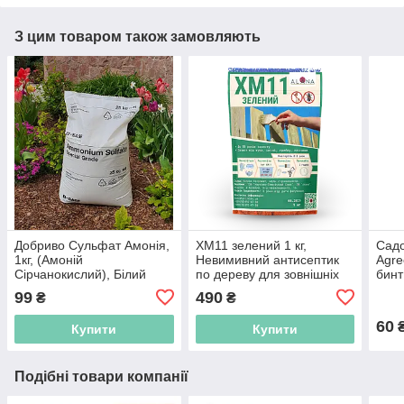
З цим товаром також замовляють
Добриво Сульфат Амонія,
ХМ11 зелений 1 кг,
Садо
1кг, (Амоній
Невимивний антисептик
Agre
Сірчанокислий), Білий
по дереву для зовнішніх
бинт
робіт, захист 50 років від
зах
99
490
₴
₴
паразитів і вологи
60
Купити
Купити
Подібні товари компанії