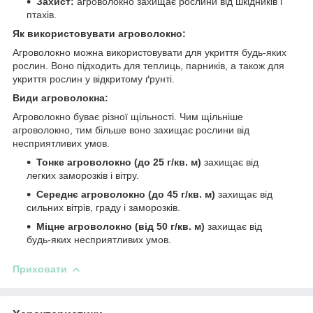
Захист:
агроволокно захищає рослини від шкідників і
птахів.
Як використовувати агроволокно:
Агроволокно можна використовувати для укриття будь-яких
рослин. Воно підходить для теплиць, парників, а також для
укриття рослин у відкритому ґрунті.
Види агроволокна:
Агроволокно буває різної щільності. Чим щільніше
агроволокно, тим більше воно захищає рослини від
несприятливих умов.
Тонке агроволокно (до 25 г/кв. м)
захищає від
легких заморозків і вітру.
Середнє агроволокно (до 45 г/кв. м)
захищає від
сильних вітрів, граду і заморозків.
Міцне агроволокно (від 50 г/кв. м)
захищає від
будь-яких несприятливих умов.
Приховати