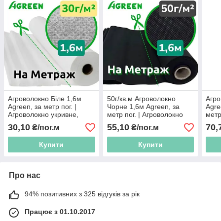
Агроволокно Біле 1,6м
50г/кв.м Агроволокно
Агро
Agreen, за метр пог. |
Чорне 1,6м Agreen, за
Agre
Агроволокно укривне,
метр пог. | Агроволокно
метр
пропускає світло, дихає
для Мульчування, НЕ
укри
30,10
55,10
70,
₴/пог.м
₴/пог.м
проводить світло,
диха
пропускає воду, дихає
Купити
Купити
Про нас
94% позитивних з 325 відгуків за рік
Працює з 01.10.2017