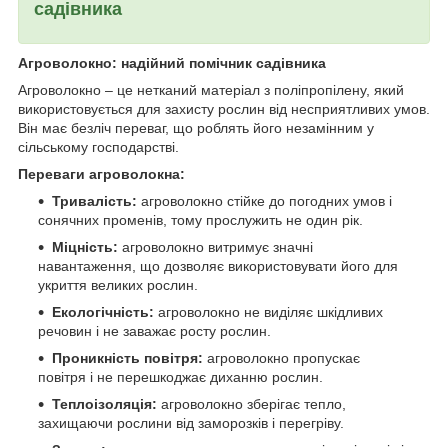
садівника
Агроволокно: надійний помічник садівника
Агроволокно – це нетканий матеріал з поліпропілену, який
використовується для захисту рослин від несприятливих умов.
Він має безліч переваг, що роблять його незамінним у
сільському господарстві.
Переваги агроволокна:
Тривалість:
агроволокно стійке до погодних умов і
сонячних променів, тому прослужить не один рік.
Міцність:
агроволокно витримує значні
навантаження, що дозволяє використовувати його для
укриття великих рослин.
Екологічність:
агроволокно не виділяє шкідливих
речовин і не заважає росту рослин.
Проникність повітря:
агроволокно пропускає
повітря і не перешкоджає диханню рослин.
Теплоізоляція:
агроволокно зберігає тепло,
захищаючи рослини від заморозків і перегріву.