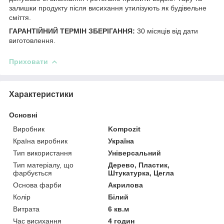
залишки продукту після висихання утилізують як будівельне
сміття.
ГАРАНТІЙНИЙ ТЕРМІН ЗБЕРІГАННЯ:
30 місяців від дати
виготовлення.
Приховати
Характеристики
Основні
Виробник
Kompozit
Країна виробник
Україна
Тип використання
Універсальний
Тип матеріалу, що
Дерево, Пластик,
фарбується
Штукатурка, Цегла
Основа фарби
Акрилова
Колір
Білий
Витрата
6 кв.м
Час висихання
4 годин