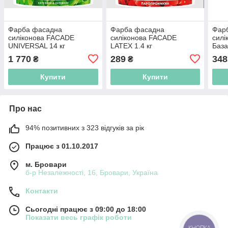
Фарба фасадна
Фарба фасадна
Фар
силіконова FACADE
силіконова FACADE
сил
UNIVERSAL 14 кг
LATEX 1.4 кг
База
1 770
289
348
₴
₴
Купити
Купити
Про нас
94% позитивних з 323 відгуків за рік
Працює з 01.10.2017
м. Бровари
б-р Незалежності, 16, Бровари, Україна
Контакти
Сьогодні працює з 09:00 до 18:00
Показати весь графік роботи
КНОПКА