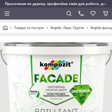
Просочення по дереву, професійна хімія для роботи, дому т
Товари та послуги
Фарби, Лаки, Ґрунти
Фарба фасад