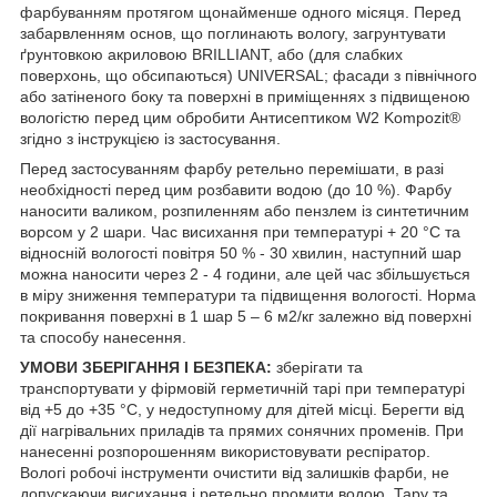
фарбуванням протягом щонайменше одного місяця. Перед
забарвленням основ, що поглинають вологу, загрунтувати
ґрунтовкою акриловою BRILLIANT, або (для слабких
поверхонь, що обсипаються) UNIVERSAL; фасади з північного
або затіненого боку та поверхні в приміщеннях з підвищеною
вологістю перед цим обробити Антисептиком W2 Kompozit®
згідно з інструкцією із застосування.
Перед застосуванням фарбу ретельно перемішати, в разі
необхідності перед цим розбавити водою (до 10 %). Фарбу
наносити валиком, розпиленням або пензлем із синтетичним
ворсом у 2 шари. Час висихання при температурі + 20 °С та
відносній вологості повітря 50 % - 30 хвилин, наступний шар
можна наносити через 2 - 4 години, але цей час збільшується
в міру зниження температури та підвищення вологості. Норма
покривання поверхні в 1 шар 5 – 6 м2/кг залежно від поверхні
та способу нанесення.
УМОВИ ЗБЕРІГАННЯ І БЕЗПЕКА:
зберігати та
транспортувати у фірмовій герметичній тарі при температурі
від +5 до +35 °С, у недоступному для дітей місці. Берегти від
дії нагрівальних приладів та прямих сонячних променів. При
нанесенні розпорошенням використовувати респіратор.
Вологі робочі інструменти очистити від залишків фарби, не
допускаючи висихання і ретельно промити водою. Тару та