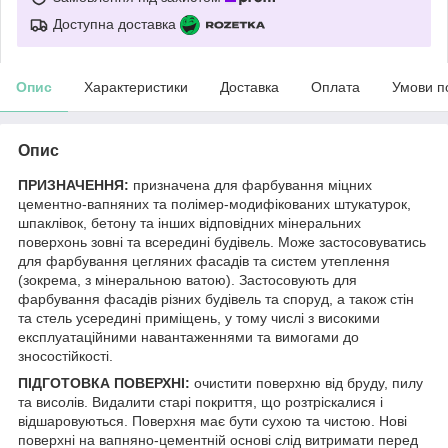
Доступна доставка
Опис
Характеристики
Доставка
Оплата
Умови п
Опис
ПРИЗНАЧЕННЯ:
призначена для фарбування міцних
цементно-вапняних та полімер-модифікованих штукатурок,
шпаклівок, бетону та інших відповідних мінеральних
поверхонь зовні та всередині будівель. Може застосовуватись
для фарбування цегляних фасадів та систем утеплення
(зокрема, з мінеральною ватою). Застосовують для
фарбування фасадів різних будівель та споруд, а також стін
та стель усередині приміщень, у тому числі з високими
експлуатаційними навантаженнями та вимогами до
зносостійкості.
ПІДГОТОВКА ПОВЕРХНІ:
очистити поверхню від бруду, пилу
та висолів. Видалити старі покриття, що розтріскалися і
відшаровуються. Поверхня має бути сухою та чистою. Нові
поверхні на вапняно-цементній основі слід витримати перед