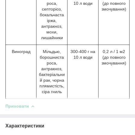
роса,
10 л води
(до повного
септоріоз,
змочування)
бокальчаста
іржа,
антракноз,
мохи,
лишайники
Виноград
Мільдью,
300-400 г на
0,2 л / 1 м2
борошниста
10 л води
(до повного
роса,
змочування)
антракноз,
бактеріальни
й рак, чорна
плямистість,
сіра гниль
Приховати
Характеристики