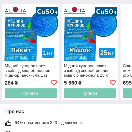
Мідний купорос пакет -
Мідний купорос пакет -
Сіль
засіб від хвороб рослин -
засіб від хвороб рослин -
пом'
мідь сірчанокисла 1 кг
мідь сірчанокисла 25 кг
pro 
284
5 660
695
₴
₴
Купити
Купити
Про нас
94% позитивних з 323 відгуків за рік