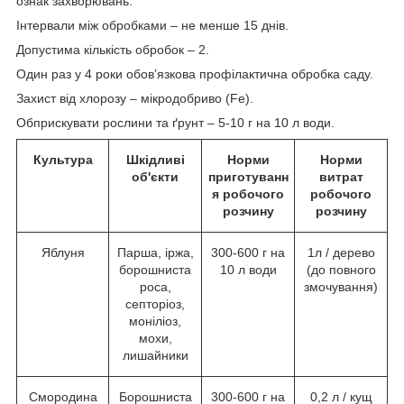
ознак захворювань.
Інтервали між обробками – не менше 15 днів.
Допустима кількість обробок – 2.
Один раз у 4 роки обов’язкова профілактична обробка саду.
Захист від хлорозу – мікродобриво (Fe).
Обприскувати рослини та ґрунт – 5-10 г на 10 л води.
Культура
Шкідливі
Норми
Норми
об'єкти
приготуванн
витрат
я робочого
робочого
розчину
розчину
Яблуня
Парша, іржа,
300-600 г на
1л / дерево
борошниста
10 л води
(до повного
роса,
змочування)
септоріоз,
моніліоз,
мохи,
лишайники
Смородина
Борошниста
300-600 г на
0,2 л / кущ