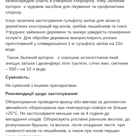
безпосередню участь в утворенні хлорофілу, тому Залізний
купорос є чудовим засобом для лікування та профілактики
хлорозу.
Існує практика застосування сульфату заліза для захисту
дерев'яних конструкцій від мохів, грибків лишайників та гнилі.
Утруднює займання деревини та знижує швидкість поширення
полум'я. Для обробки деревини використовують розчин
приготований у співвідношенні 1 кг сульфату заліза на 10л
води.
Також Залізний купорос є хорошим антисептиком який
знищує запахи і дезинфікує літні туалети, стічні ями, смітники
– 500 г на 10 л води.
Сумісність:
Не сумісний з іншими препаратами.
Рекомендації щодо застосування:
Обприскування проводити вранці або ввечері за допомогою
звичайного обприскувача при температурі повітря не більше
+25°С. Не застосовувати меньше ніж за 4 години до
випадання опадів. Обприскують рослини ранньою весною, до
розпускання бруньок, та восени, після опадання листя, при
наявності мохів та лишайників, а також при появі перших