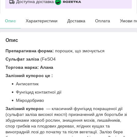
Доступна доставка
Опис
Характеристики
Доставка
Оплата
Умови п
Опис
Препаративна форма:
порошок, що змочується
Сульфат заліза
(FeSO4
Торгова марка:
Алана
Залізний купорос це :
Антисептик
Фунгіцид контактної дії
Мікродобриво
Залізний купорос
— класичний фунгіцид покращеної дії
(сульфат заліза високої якості) призначений для боротьби зі
збудниками хвороб рослин, знищення мохів, лишайників,
спор грибків на плодових деревах, ягідних кущах та
виноградній лозі до початку та після вегетації. Залізо бере