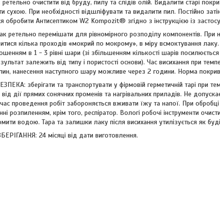
етельно очистити від бруду, пилу та слідів олій. Видалити старі покрит
и сухою. При необхідності відшліфувати та видалити пил. Постійно заті
я обробити Антисептиком W2 Kompozit® згідно з інструкцією із застосу
к ретельно перемішати для рівномірного розподілу компонентів. При н
тися кілька проходів «мокрий по мокрому», в міру всмоктування лаку.
енням в 1 - 3 рівні шари (зі збільшенням кількості шарів посилюється б
зультат залежить від типу і пористості основи). Час висихання при темпе
илин, нанесення наступного шару можливе через 2 години. Норма покрива
ПЕКА: зберігати та транспортувати у фірмовій герметичній тарі при тем
и від дії прямих сонячних променів та нагрівальних приладів. Не допуска
 час проведення робіт забороняється вживати їжу та напої. При обробці
нні розпиленням, крім того, респіратор. Вологі робочі інструменти очис
омити водою. Тара та залишки лаку після висихання утилізується як буді
ЕРІГАННЯ: 24 місяці від дати виготовлення.