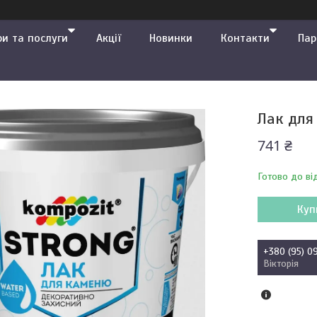
ри та послуги
Акції
Новинки
Контакти
Пар
Лак для
741 ₴
Готово до ві
Куп
+380 (95) 0
Вікторія