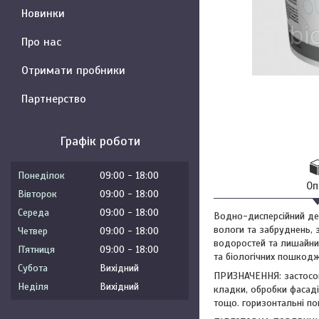
Новинки
Про нас
Отримати пробники
Партнерство
Графік роботи
Понеділок
09:00
18:00
Оп
Вівторок
09:00
18:00
Середа
09:00
18:00
Водно-дисперсійний дек
вологи та забруднень, 
Четвер
09:00
18:00
водоростей та лишайник
Пʼятниця
09:00
18:00
та біологічних пошкод
Субота
Вихідний
ПРИЗНАЧЕННЯ: застосов
Неділя
Вихідний
кладки, обробки фасадів
тощо. горизонтальні пов