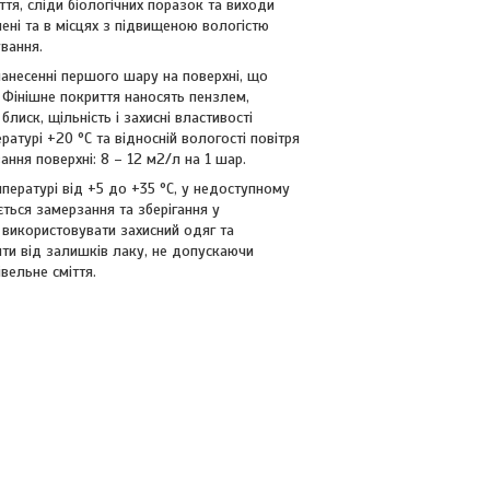
тя, сліди біологічних поразок та виходи
нені та в місцях з підвищеною вологістю
вання.
анесенні першого шару на поверхні, що
 Фінішне покриття наносять пензлем,
лиск, щільність і захисні властивості
ратурі +20 °С та відносній вологості повітря
ння поверхні: 8 – 12 м2/л на 1 шар.
пературі від +5 до +35 °С, у недоступному
ється замерзання та зберігання у
 використовувати захисний одяг та
тити від залишків лаку, не допускаючи
вельне сміття.