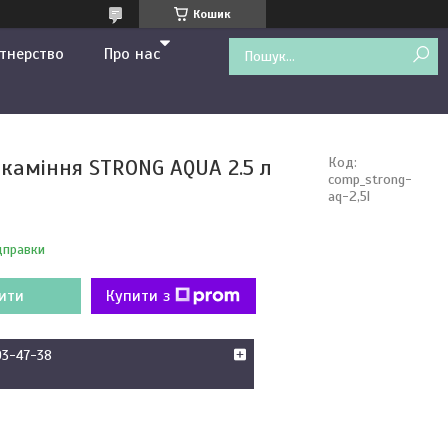
Кошик
тнерство
Про нас
 каміння STRONG AQUA 2.5 л
Код:
comp_strong-
aq-2,5l
дправки
ити
Купити з
93-47-38