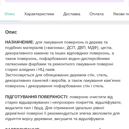
Опис
Характеристики
Доставка
Оплата
Умови п
Опис
НАЗНАЧЕНИЕ:
для лакування поверхонь із дерева та
подібних матеріалів («вагонка», ДСП, ДВП, МДФ), цегла,
декоративного каменю та інших відповідних поверхонь, а
також поверхонь, пофарбованих водно-дисперсійними
латексними фарбами та ремонтного лакування поверхні
старих алкідних і НЦ лаків.
Застосовується для облицюваних деревом стін, стель,
декоративних панелей і виробів, а також лакування кам'яних
поверхонь і декорування пофарбованих стін і стель.
ПІДГОТУВАННЯ ПОВЕРХНОСТІ:
поверхню очистити від
старих відшаровуваних і непрозорих покриттів, відшліфувати,
видалити пил і бруд. Для отримання ідеально рівної
дерев'яної поверхні її рекомендується злегка зволожити для
підняття ворсу деревини, висушити та відшліфувати.