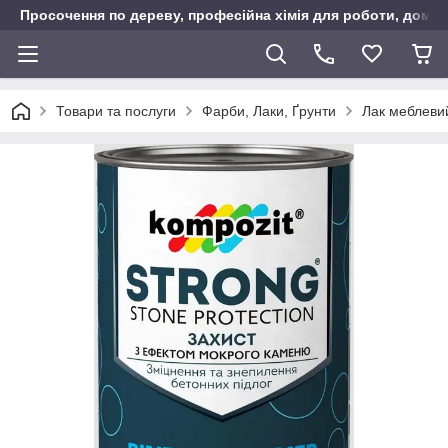
Просочення по дереву, професійна хімія для роботи, дому т
Товари та послуги
Фарби, Лаки, Ґрунти
Лак меблеви