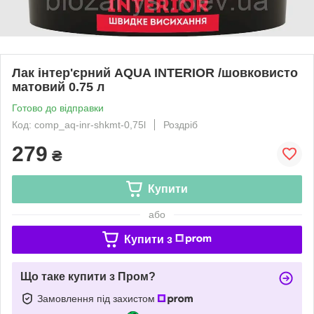
Лак інтер'єрний AQUA INTERIOR /шовковисто
матовий 0.75 л
Готово до відправки
Код: comp_aq-inr-shkmt-0,75l
Роздріб
279
₴
Купити
або
Купити з
Що таке купити з Пром?
Замовлення під захистом