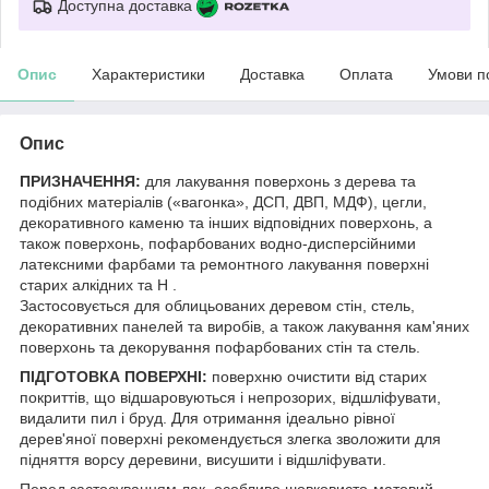
Доступна доставка
Опис
Характеристики
Доставка
Оплата
Умови п
Опис
ПРИЗНАЧЕННЯ:
для лакування поверхонь з дерева та
подібних матеріалів («вагонка», ДСП, ДВП, МДФ), цегли,
декоративного каменю та інших відповідних поверхонь, а
також поверхонь, пофарбованих водно-дисперсійними
латексними фарбами та ремонтного лакування поверхні
старих алкідних та Н .
Застосовується для облицьованих деревом стін, стель,
декоративних панелей та виробів, а також лакування кам'яних
поверхонь та декорування пофарбованих стін та стель.
ПІДГОТОВКА ПОВЕРХНІ:
поверхню очистити від старих
покриттів, що відшаровуються і непрозорих, відшліфувати,
видалити пил і бруд. Для отримання ідеально рівної
дерев'яної поверхні рекомендується злегка зволожити для
підняття ворсу деревини, висушити і відшліфувати.
Перед застосуванням лак, особливо шовковисто-матовий,