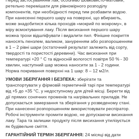
ретельно перемішати для рівномірного розподілу
компонентів, при необхідності перед тим розбавити водою.
При нанесенні першого шару на поверхні, що вбирають,
може знадобитися кілька проходів «мокрий по мокрому», в
міру всмоктування лаку. Після висихання першого шару
можна трохи відшліфувати і видалити пил. Фінішне покриття
наносять пензлем, валиком, зануренням або розпорошенням
в 1 – 2 рівні шари (остаточний результат залежить від сорту,
твердості та пористості деревини). Час висихання при
температурі +20 ° С та відносній вологості повітря 50 % - 30
хвилин, наступний шар можна наносити за 1 - 2 години.
Норма покривання поверхні на 1 шар: 8 – 12 м2/л.
УМОВИ ЗБЕРІГАННЯ І БЕЗПЕКА:
зберігати та
транспортувати у фірмовій герметичній тарі при температурі
від +5 до +35 °С, у недоступному для дітей місці. Берегти від
дії прямих сонячних променів та нагрівальних приладів. Не
допускається замерзання та зберігання у розведеному стані.
При нанесенні розпорошенням використовувати респіратор.
Робочі інструменти промити водою, не допускаючи висихання
лаку. Тара та залишки продукту після висихання утилізується
як будівельне сміття.
ГАРАНТІЙНИЙ ТЕРМІН ЗБЕРІГАННЯ:
24 місяці від дати