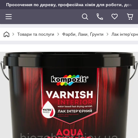
Просочення по дереву, професійна хімія для роботи, дому т
Товари та послуги
Фарби, Лаки, Ґрунти
Лак інтер'є