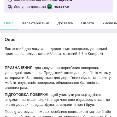
Доступна доставка
Опис
Характеристики
Доставка
Оплата
Умови п
Опис
Лак яхтний для лакування дерев'яних поверхонь усередині
приміщень поліуретановий/шовк. матовий 2.5 л Kompozit
ПРИЗНАЧЕННЯ:
для лакування дерев'яних поверхонь
усередині приміщень. Придатний також для виробів із металу
та кераміки. Застосовується для дерев'яних підлог та паркету,
меблів, внутрішніх поверхонь облицювання балконів та
віконних рам.
ПІДГОТОВКА ПОВЕРХНІ:
щоб уникнути різниці відтінків,
видалити всі старі покриття, що частково відшаровуються, до
чистої деревини, відшліфувати, видалити пил і бруд.
Перед застосуванням лак, особливо шовковисто-матовий або
тонований, ретельно перемішати, уникаючи збовтування. Лак