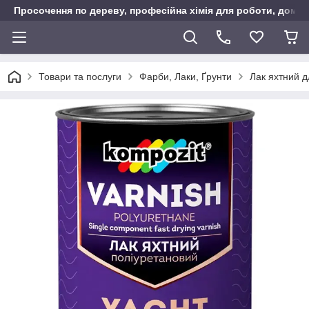
Просочення по дереву, професійна хімія для роботи, дому т
Товари та послуги
Фарби, Лаки, Ґрунти
Лак яхтний д