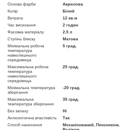
Основа фарби
Акрилова
Колір
Білий
Витрата
12 кв.м
Час висихання
2 годин
Фасовка матеріалу
2.5 л
Ступінь блиску
Матова
Мінімальна робоча
5 град.
температура
навколишнього
середовища
Максимальна робоча
25 град.
температура
навколишнього
середовища
Мінімальна температура
-20 град.
зберігання
Максимальна
35 град.
температура зберігання
Без запаху
Ні
Антисептична властивість
Так
Спосіб нанесення
Механізований, Пензликом,
Валіком