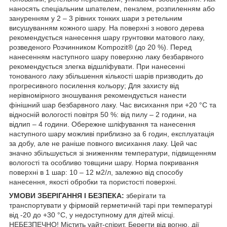
наносять спеціальним шпателем, пензлем, розпиленням або
зануренням у 2 – 3 рівних тонких шари з ретельним
висушуванням кожного шару. На поверхні з нового дерева
рекомендується нанесення шару грунтовки матового лаку,
розведеного Розчинником Kompozit® (до 20 %). Перед
нанесенням наступного шару поверхню лаку безбарвного
рекомендується злегка відшліфувати. При нанесенні
тонованого лаку збільшення кількості шарів призводить до
прогресивного посилення кольору; Для захисту від
нерівномірного зношування рекомендується нанести
фінішний шар безбарвного лаку. Час висихання при +20 °С та
відносній вологості повітря 50 %: від пилу – 2 години, на
відлип – 4 години. Обережне шліфування та нанесення
наступного шару можливі приблизно за 6 годин, експлуатація
за добу, але не раніше повного висихання лаку. Цей час
значно збільшується зі зниженням температури, підвищенням
вологості та особливо товщини шару. Норма покривання
поверхні в 1 шар: 10 – 12 м2/л, залежно від способу
нанесення, якості обробки та пористості поверхні.
УМОВИ ЗБЕРІГАННЯ І БЕЗПЕКА:
зберігати та
транспортувати у фірмовій герметичній тарі при температурі
від -20 до +30 °С, у недоступному для дітей місці.
НЕБЕЗПЕЧНО! Містить уайт-спірит. Берегти від вогню, дії