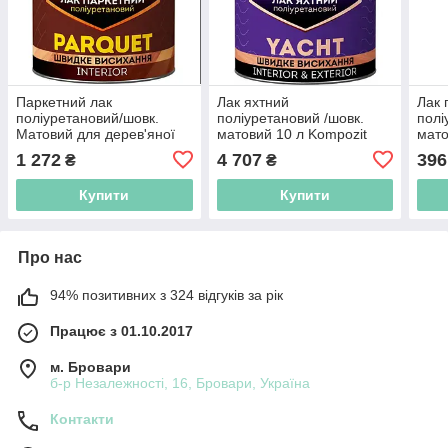
Паркетний лак
Лак яхтний
Лак 
поліуретановий/шовк.
поліуретановий /шовк.
полі
Матовий для дерев'яної
матовий 10 л Kompozit
мато
підлоги та паркету 2.5 л
1 272
4 707
396
₴
₴
Kompozit
Купити
Купити
Про нас
94% позитивних з 324 відгуків за рік
Працює з 01.10.2017
м. Бровари
б-р Незалежності, 16, Бровари, Україна
Контакти