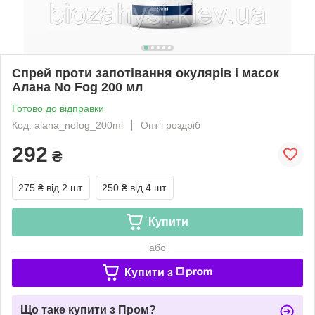
Спрей проти запотівання окулярів і масок
Алана No Fog 200 мл
Готово до відправки
Код: alana_nofog_200ml
Опт і роздріб
292
₴
275 ₴
від 2 шт.
250 ₴
від 4 шт.
Купити
або
Купити з
Що таке купити з Пром?