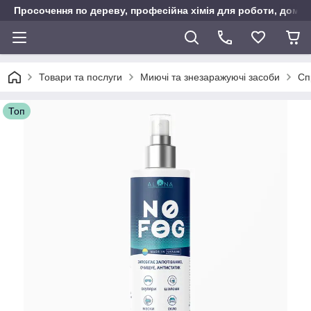
Просочення по дереву, професійна хімія для роботи, дому т
Товари та послуги
Миючі та знезаражуючі засоби
Сп
Топ