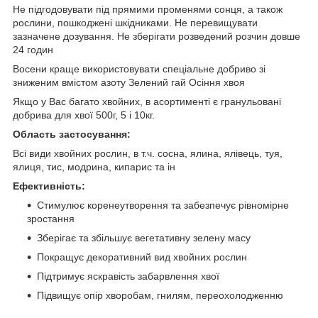
Не підгодовувати під прямими променями сонця, а також
рослини, пошкоджені шкідниками. Не перевищувати
зазначене дозування. Не зберігати розведений розчин довше
24 годин
Восени краще використовувати спеціальне добриво зі
зниженим вмістом азоту Зелений гай Осіння хвоя
Якщо у Вас багато хвойних, в асортименті є гранульовані
добрива для хвої 500г, 5 і 10кг.
Область застосування:
Всі види хвойних рослин, в т.ч. сосна, ялина, ялівець, туя,
ялиця, тис, модрина, кипарис та ін
Ефективність:
Стимулює коренеутворення та забезпечує рівномірне
зростання
Зберігає та збільшує вегетативну зелену масу
Покращує декоративний вид хвойних рослин
Підтримує яскравість забарвлення хвої
Підвищує опір хворобам, гнилям, переохолодженню