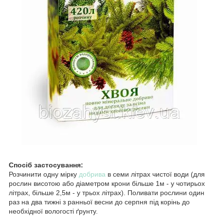
Спосіб застосування:
Розчинити одну мірку
добрива
в семи літрах чистої води (для
рослин висотою або діаметром крони більше 1м - у чотирьох
літрах, більше 2,5м - у трьох літрах). Поливати рослини один
раз на два тижні з ранньої весни до серпня під корінь до
необхідної вологості ґрунту.