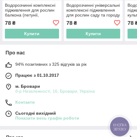
Водорозчинні комплексні
Водорозчинні універсальні
Водо
підживлення для рослин
комплексні підживлення
підж
балкона (петунії,
для рослин саду та городу
куль
пеларгонії та інших)
добр
78
78
78
₴
₴
інши
Купити
Купити
Про нас
94% позитивних з 325 відгуків за рік
Працює з 01.10.2017
м. Бровари
б-р Незалежності, 16, Бровари, Україна
Контакти
Сьогодні вихідний
Показати весь графік роботи
КНОПКА
ЗВ'ЯЗКУ
Про нас