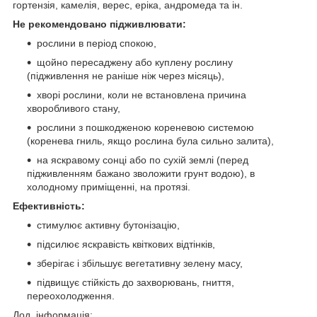
гортензія, камелія, верес, еріка, андромеда та ін.
Не рекомендовано підживлювати:
рослини в період спокою,
щойно пересаджену або куплену рослину
(підживлення не раніше ніж через місяць),
хворі рослини, коли не встановлена причина
хворобливого стану,
рослини з пошкодженою кореневою системою
(коренева гниль, якщо рослина була сильно залита),
на яскравому сонці або по сухій землі (перед
підживленням бажано зволожити грунт водою), в
холодному приміщенні, на протязі.
Ефективність:
стимулює активну бутонізацію,
підсилює яскравість квіткових відтінків,
зберігає і збільшує вегетативну зелену масу,
підвищує стійкість до захворювань, гниття,
переохолодження.
Дод. інформація: